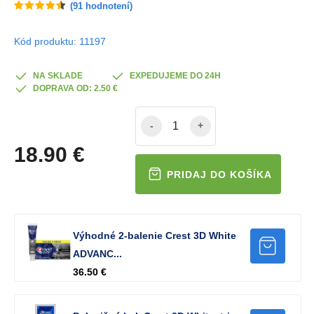
(
91
hodnotení)
Kód produktu: 11197
NA SKLADE
EXPEDUJEME DO 24H
DOPRAVA OD: 2.50 €
-
+
18.90 €
Výhodné 2-balenie Crest 3D White
ADVANC...
36.50 €