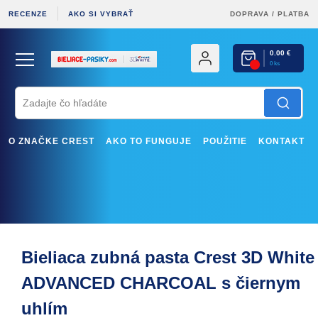
RECENZE
AKO SI VYBRAŤ
DOPRAVA
/
PLATBA
0.00 €
0 ks
O ZNAČKE CREST
AKO TO FUNGUJE
POUŽITIE
KONTAKT
Bieliaca zubná pasta Crest 3D White
ADVANCED CHARCOAL s čiernym
uhlím