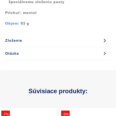
špeciálnemu zloženiu pasty
Príchuť
: mentol
Objem:
93 g
Zloženie
Otázka
Súvisiace produkty:
-7%
-9%