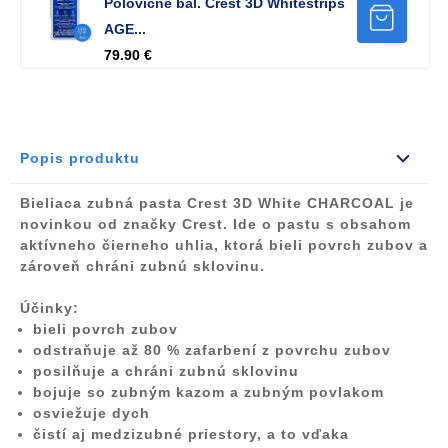
Polovičné bal. Crest 3D Whitestrips
AGE...
79.90 €
Popis produktu
Bieliaca zubná pasta Crest 3D White CHARCOAL je
novinkou od značky Crest. Ide o pastu s obsahom
aktívneho čierneho uhlia, ktorá bieli povrch zubov a
zároveň chráni zubnú sklovinu.
Účinky:
bieli povrch zubov
odstraňuje až 80 % zafarbení z povrchu zubov
posilňuje a chráni zubnú sklovinu
bojuje so zubným kazom a zubným povlakom
osviežuje dych
čistí aj medzizubné priestory, a to vďaka