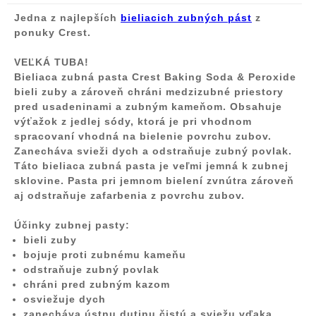
Jedna z najlepších
bieliacich zubných pást
z
ponuky Crest.
VEĽKÁ TUBA!
Bieliaca zubná pasta Crest Baking Soda & Peroxide
bieli zuby a zároveň chráni medzizubné priestory
pred usadeninami a zubným kameňom. Obsahuje
výťažok z jedlej sódy, ktorá je pri vhodnom
spracovaní vhodná na bielenie povrchu zubov.
Zanecháva svieži dych a odstraňuje zubný povlak.
Táto bieliaca zubná pasta je veľmi jemná k zubnej
sklovine. Pasta pri jemnom bielení zvnútra zároveň
aj odstraňuje zafarbenia z povrchu zubov.
Účinky zubnej pasty:
bieli zuby
bojuje proti zubnému kameňu
odstraňuje zubný povlak
chráni pred zubným kazom
osviežuje dych
zanecháva ústnu dutinu čistú a sviežu vďaka