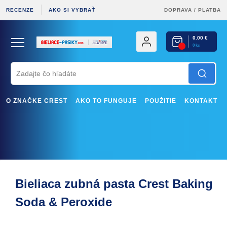
RECENZE
AKO SI VYBRAŤ
DOPRAVA
/
PLATBA
0.00 €
0 ks
O ZNAČKE CREST
AKO TO FUNGUJE
POUŽITIE
KONTAKT
Bieliaca zubná pasta Crest Baking
Soda & Peroxide