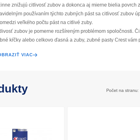
inne znižujú citlivosť zubov a dokonca aj mierne bielia povrch 
avidelným používaním týchto zubných pást sa citlivosť zubov úp
omedzi veľkého počtu pást na citlivé zuby.
tlivosť zubov je pomerne rozšíreným problémom spoločnosti. Či 
bné kŕčky alebo celkovo ďasná a zuby, zubné pasty Crest vám 
vorené dentínové kanáliky, ktoré spôsobujú zvýšenú citlivosť zu
OBRAZIŤ VIAC
iminovať. Citlivosť zubov súvisí aj so zápalom ďasien a pasty Cr
ria zubných pást Pro-Health bola dokonca ako jediná na svet
skytovanie ochrany zubov a ďasien vo všetkých možných oblasti
by, pasty Crest sú tým najlepším riešením. Zuby budú viditeľne
dukty
Počet na stranu:
livosti.