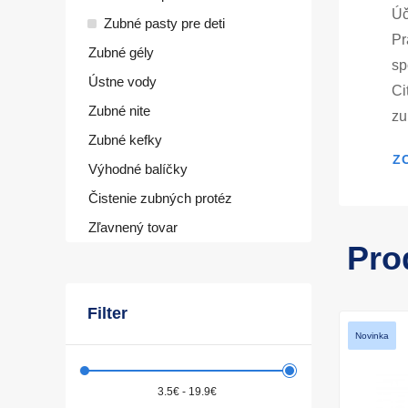
Úč
Zubné pasty pre deti
Pr
Zubné gély
sp
Ústne vody
Ci
Zubné nite
zu
Zubné kefky
ot
Z
el
Výhodné balíčky
Sé
Čistenie zubných protéz
po
Zľavnený tovar
zu
Pro
cit
Filter
Novinka
3.5€ - 19.9€