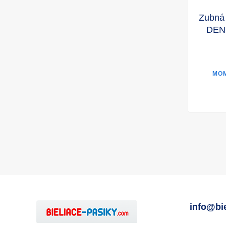
Zubná 
DENS
MO
info@bi