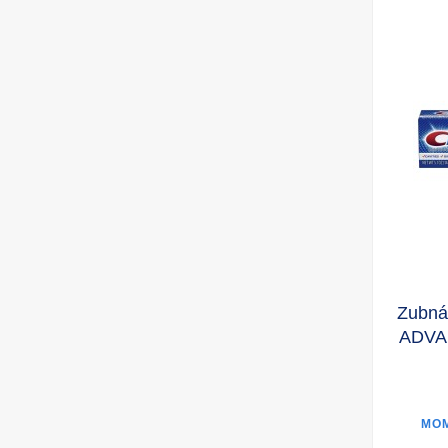
Zubná
ADVAN
MO