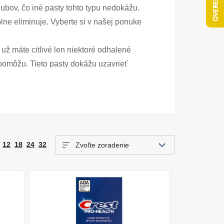
zubov, čo iné pasty tohto typu nedokážu.
lne eliminuje. Vyberte si v našej ponuke
už máte citlivé len niektoré odhalené
pomôžu. Tieto pasty dokážu uzavrieť
bov a tým problém efektívne odstrániť či
est liečia aj tento zdravotný problém.
e uznaná Americkou zubnou asociáciou za
ach. Ak hľadáte zubnú pastu na citlivé
 belšie a konečne aj bez zvýšenej
12
18
24
32