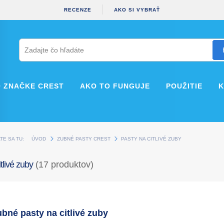
RECENZE
AKO SI VYBRAŤ
O ZNAČKE CREST
AKO TO FUNGUJE
POUŽITIE
E SA TU:
ÚVOD
ZUBNÉ PASTY CREST
PASTY NA CITLIVÉ ZUBY
tlivé zuby
(17 produktov)
bné pasty na citlivé zuby