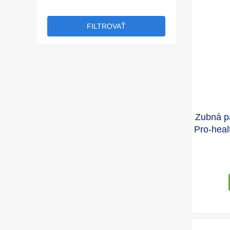
Zubná pa
Pro-hea