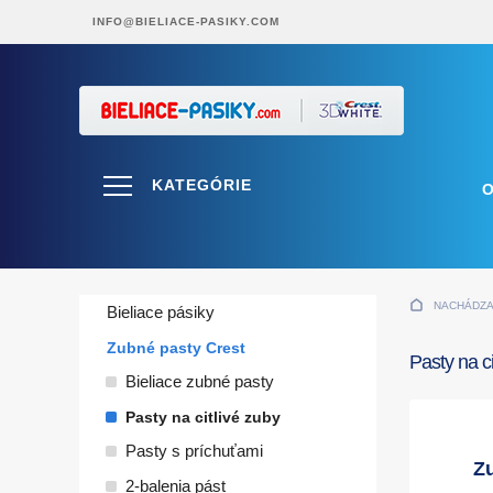
INFO@BIELIACE-PASIKY.COM
KATEGÓRIE
NACHÁDZAT
Bieliace pásiky
Zubné pasty Crest
Pasty na ci
Bieliace zubné pasty
Pasty na citlivé zuby
Pasty s príchuťami
Zu
2-balenia pást