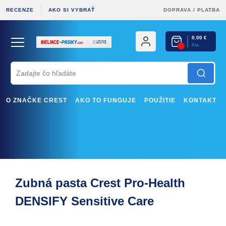
RECENZE
AKO SI VYBRAŤ
DOPRAVA
/
PLATBA
0.00 €
0 ks
O ZNAČKE CREST
AKO TO FUNGUJE
POUŽITIE
KONTAKT
Zubná pasta Crest Pro-Health
DENSIFY Sensitive Care