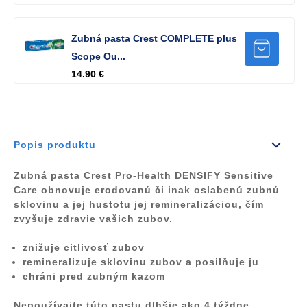
Zubná pasta Crest COMPLETE plus
Scope Ou...
14.90 €
Popis produktu
Zubná pasta Crest Pro-Health DENSIFY Sensitive
Care
obnovuje erodovanú či inak oslabenú zubnú
sklovinu
a jej hustotu jej remineralizáciou, čím
zvyšuje zdravie vašich zubov.
znižuje citlivosť zubov
remineralizuje sklovinu zubov a posilňuje ju
chráni pred zubným kazom
Nepoužívajte túto pastu dlhšie ako 4 týždne.