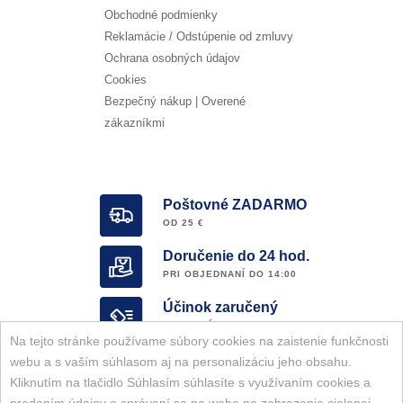
Obchodné podmienky
Reklamácie / Odstúpenie od zmluvy
Ochrana osobných údajov
Cookies
Bezpečný nákup | Overené
zákazníkmi
Poštovné ZADARMO
OD 25 €
Doručenie do 24 hod.
PRI OBJEDNANÍ DO 14:00
Účinok zaručený
OVERENÝ E-SHOP
Na tejto stránke používame súbory cookies na zaistenie funkčnosti
Garancia ORIGINALITY
webu a s vaším súhlasom aj na personalizáciu jeho obsahu.
KOMPLETNÝ SORTIMENT ZNAČKY
Kliknutím na tlačidlo Súhlasím súhlasíte s využívaním cookies a