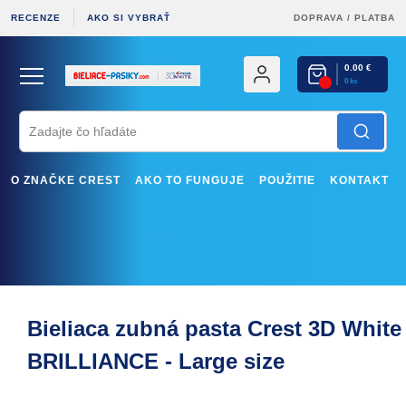
RECENZE
AKO SI VYBRAŤ
DOPRAVA
/
PLATBA
0.00 €
0 ks
O ZNAČKE CREST
AKO TO FUNGUJE
POUŽITIE
KONTAKT
Bieliaca zubná pasta Crest 3D White
BRILLIANCE - Large size