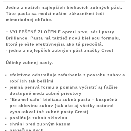
Jedna z našich najlepších
bieliacich zubných pást
.
Táto pasta sa medzi našimi zákazníkmi teší
mimoriadnej obľube.
+
VYLEPŠENÉ ZLOŽENIE
oproti prvej sérii pasty
Brilliance. Pasta má taktiež novú bieliacu formulu,
ktorá je ešte efektívnejšia ako tá predošlá.
- jedna z najlepších zubných pást značky Crest
Účinky zubnej pasty:
efektívne
odstraňuje zafarbenie z povrchu zubov
a
robí ich tak belšími
jemná penivá formula pomáha vyčistiť aj ťažšie
dostupné medzizubné priestory
"
Enamel safe
" bieliaca zubná pasta =
bezpečná
pre sklovinu zubov
(tak ako aj všetky ostatné
vysokokvalitné zubné pasty Crest)
posilňuje zubnú sklovinu
chráni pred zubným kazom
osviežuje dych