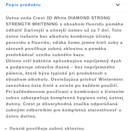
Popis produktu
Ústna voda Crest 3D White DIAMOND STRONG
STRENGTH WHITENING
s obsahom fluoridu
pomáha
odhaliť žiarivejší a silnejší úsmev už za 7 dní. Toto
ústne riešenie
bez alkoholu
kombinuje účinky
peroxidu a fluoridu, vďaka čomu
jemne bieli zuby
a
zároveň
posilňuje zubnú sklovinu
a
pomáha
predchádzať vzniku zubného kazu
.
Účinne
ničí baktérie
spôsobujúce nepríjemný dych
a podporuje zdravšie ďasná – bez nepríjemného
pálenia, ktoré býva typické pri produktoch s
obsahom alkoholu.
Osviežujúca príchuť
Wintermint
zanecháva ústa čisté a svieže po každom použití.
Pri každodennom používaní v kombinácii s čistením
zubov zabezpečuje komplexnú hygienu celej ústnej
dutiny. Crest je dôveryhodná značka odporúčaná
zubnými odborníkmi pre kompletnú starostlivosť o
ústnu dutinu.
fluorid posilňuje zubnú sklovinu