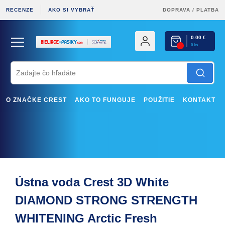
RECENZE
AKO SI VYBRAŤ
DOPRAVA
/
PLATBA
0.00 €
0 ks
O ZNAČKE CREST
AKO TO FUNGUJE
POUŽITIE
KONTAKT
Ústna voda Crest 3D White
DIAMOND STRONG STRENGTH
WHITENING Arctic Fresh