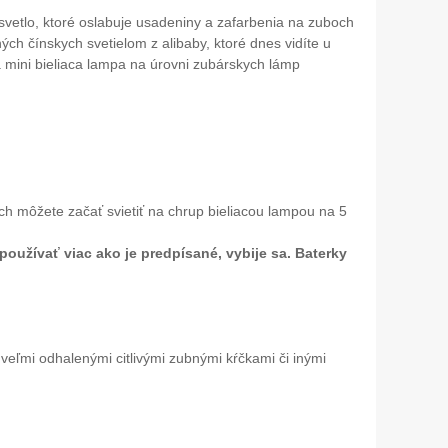
é svetlo, ktoré oslabuje usadeniny a zafarbenia na zuboch
ných čínskych svetielom z alibaby, ktoré dnes vidíte u
a mini bieliaca lampa na úrovni zubárskych lámp
ch môžete začať svietiť na chrup bieliacou lampou na 5
používať viac ako je predpísané, vybije sa. Baterky
 veľmi odhalenými citlivými zubnými kŕčkami či inými