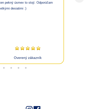
dodanie
ten pekný úsmev to stojí. Odporúčam
Ja som mala do
etkými desiatimi :)
potešilo
Perfektná užíva
skvelo spracov
informácií
Žiadne
Overený
Overený zákazník