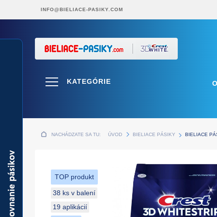
INFO@BIELIACE-PASIKY.COM
KATEGÓRIE
NACHÁDZATE SA TU:
ÚVOD
BIELIACE PÁSIKY
BIELIACE P
TOP produkt
38 ks v balení
19 aplikácií