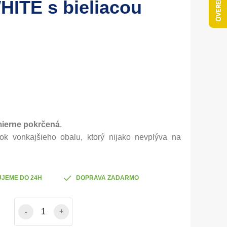
ITE s bieliacou
ierne pokrčená
.
tok vonkajšieho obalu, ktorý nijako nevplýva na
.
JEME DO 24H
DOPRAVA ZADARMO
-
+