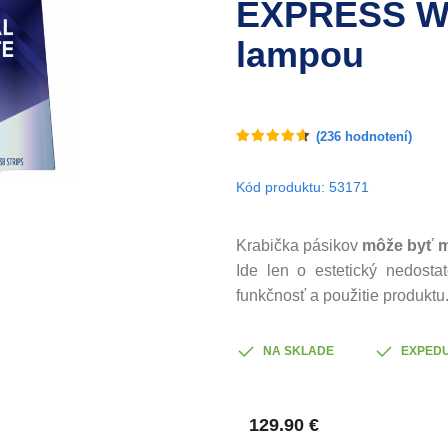
EXPRESS WH
lampou
(
236
hodnotení)
Kód produktu: 53171
Krabička pásikov
môže
byť
m
Ide len o estetický nedosta
funkčnosť a použitie produktu
NA SKLADE
EXPEDU
129.90 €