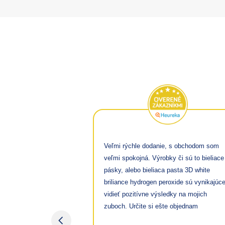
ie na trhu
Veľmi rýchle dodanie, s obchodom som
obchod, ktorý má
veľmi spokojná. Výrobky či sú to bieliace
la zákazníčka.
pásky, alebo bieliaca pasta 3D white
briliance hydrogen peroxide sú vynikajúc
vidieť pozitívne výsledky na mojich
zuboch. Určite si ešte objednam