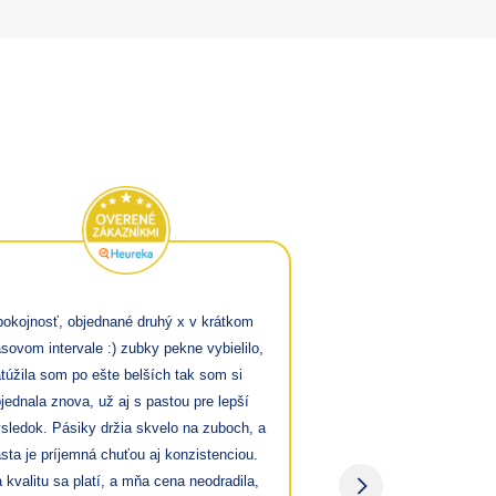
Veľmi spoľahliv
okojnosť, objednané druhý x v krátkom
Výborná komuni
sovom intervale :) zubky pekne vybielilo,
o odoslanie nes
túžila som po ešte belších tak som si
zariadili, hneď 
jednala znova, už aj s pastou pre lepší
mail a vysvetlili
sledok. Pásiky držia skvelo na zuboch, a
Obrovský výber 
sta je príjemná chuťou aj konzistenciou.
Bleskové vybav
 kvalitu sa platí, a mňa cena neodradila,