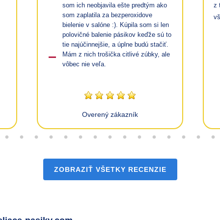
som ich neobjavila ešte predtým ako
z 
som zaplatila za bezperoxidove
vš
bielenie v salóne :). Kúpila som si len
polovičné balenie pásikov keďže sú to
tie najúčinnejšie, a úplne budú stačiť.
Mám z nich trošička citlivé zúbky, ale
vôbec nie veľa.
Overený zákazník
ZOBRAZIŤ VŠETKY RECENZIE