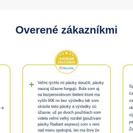
Overené zákazníkmi
Veľmi rýchlo mi pásiky doručili, pásiky
Sp
naozaj úžasne fungujú. Bola som aj
ča
na bezperoxidovom bieleni ktoré ma
vyšlo 60€ no bez výsledku tak som
za
skúsila tieto pásiky a výsledky sú
e a
ob
úžasne, už po dvoch použitiach som
vý
videla veľmi veľký rozdiel (používam
pa
pásiky Radiant express) som s nimi
Za
nad mieru spokojná, len ma štve že