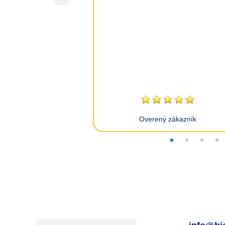
zákazník
Overený zákazník