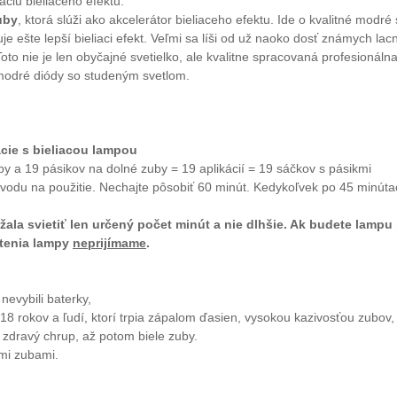
áciu bieliaceho efektu.
uby
, ktorá slúži ako akcelerátor bieliaceho efektu. Ide o kvalitné modr
e ešte lepší bieliaci efekt. Veľmi sa líši od už naoko dosť známych lac
o nie je len obyčajné svetielko, ale kvalitne spracovaná profesionáln
modré diódy so studeným svetlom.
ácie s bieliacou lampou
y a 19 pásikov na dolné zuby = 19 aplikácií = 19 sáčkov s pásikmi
návodu na použitie. Nechajte pôsobiť 60 minút. Kedykoľvek po 45 minúta
la svietiť len určený počet minút a nie dlhšie. Ak budete lampu 
etenia lampy
neprijímame
.
nevybili baterky,
 18 rokov a ľudí, ktorí trpia zápalom ďasien, vysokou kazivosťou zubov,
zdravý chrup, až potom biele zuby.
vými zubami.