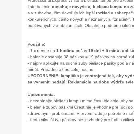
Professional Express White a bieliacu lampu pre akceler
Toto balenie
obsahuje navyše aj bieliacu lampu na z
a v zubovine, čím dovoľuje ich lepší rozklad a zabezpečuj
konkurenčných, často nových a neznámych, "značiek". Tot
používaných v ambulanciách. Obsahuje podobne silné 
Použitie:
- 1 x denne na
1 hodinu
počas
19 dní + 5 minút aplik
- balenie obsahuje 38 pásikov = 19 pásikov na horné zub
- najprv aplikujte na suché zuby bieliace pásiky podľa 
minút. Prípadne až po celej hodine.
UPOZORNENIE: lampička je zostrojená tak, aby vydrža
sa vymeniť nedajú. Reklamácie na dobu výdrže svi
Upozornenia:
- nezapínajte bieliacu lampu mimo času bielenia, aby sa 
- bielenie zubov pásikmi Crest nie je vhodné pre ľudí do
zdravotnými problémami. V prvom rade je potrebné mať 
- tento silnejší typ pásikov nie je vhodný pre ľudí s citli