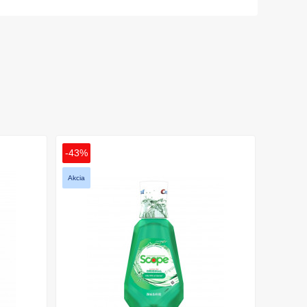
-43%
Akcia