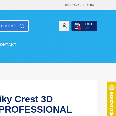
DOPRAVA
/
PLATBA
0.00 €
0 ks
KONTAKT
iky Crest 3D
s PROFESSIONAL