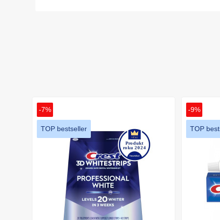
-7%
-9%
TOP bestseller
TOP bests